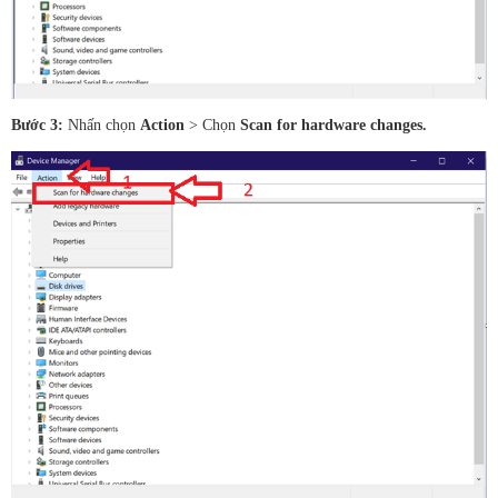
Bước 3:
Nhấn chọn
Action
> Chọn
Scan for hardware changes.