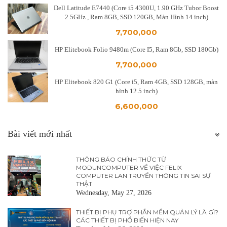
Dell Latitude E7440 (Core i5 4300U, 1.90 GHz Tubor Boost
2.5GHz , Ram 8GB, SSD 120GB, Màn Hình 14 inch)
7,700,000
HP Elitebook Folio 9480m (Core I5, Ram 8Gb, SSD 180Gb)
7,700,000
HP Elitebook 820 G1 (Core i5, Ram 4GB, SSD 128GB, màn
hình 12.5 inch)
6,600,000
Bài viết mới nhất
THÔNG BÁO CHÍNH THỨC TỪ
MODUNCOMPUTER VỀ VIỆC FELIX
COMPUTER LAN TRUYỀN THÔNG TIN SAI SỰ
THẬT
Wednesday, May 27, 2026
THIẾT BỊ PHỤ TRỢ PHẦN MỀM QUẢN LÝ LÀ GÌ?
CÁC THIẾT BỊ PHỔ BIẾN HIỆN NAY