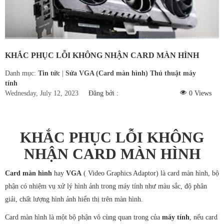
Hàn bản lề laptop
Sửa màn hình LCD
Sửa mainboard
KHẮC PHỤC LỖI KHÔNG NHẬN CARD MÀN HÌNH
Sửa VGA (Card
Danh mục:
Tin tức
|
Sửa VGA (Card màn hình)
Thủ thuật máy
tính
màn hình)
Wednesday, July 12, 2023
Đăng bởi :
0
Views
Sửa PC
KHẮC PHỤC LỖI KHÔNG
Sửa máy tính tại nhà
NHẬN CARD MÀN HÌNH
Thay bàn phím
Card màn hình
hay
VGA
(
Video Graphics Adaptor
) là card màn hình, bộ
laptop
phận có nhiệm vụ xử lý hình ảnh trong máy tính như màu sắc, độ phân
Thay màn hình
giải, chất lượng hình ảnh hiển thị trên màn hình.
laptop
Card màn hình là một bộ phận vô cùng quan trong của
máy tính
, nếu card