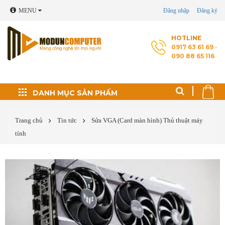
MENU
Đăng nhập
Đăng ký
HOTLINE
0917 63 61 69
-
090 88 65 116
Đối tác phát triển
DANH MỤC SẢN PHẤM
Thủ thuật máy tính
Trang chủ
Tin tức
Sửa VGA (Card màn hình)
Thủ thuật máy
tính
Cài Windows, phần
mềm theo yêu cầu
Cứu dữ liệu - Phục
hồi ổ cứng
Sửa laptop