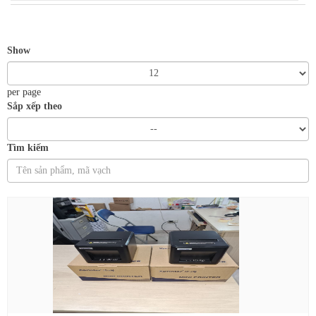
Hàn bản lề laptop
Sửa màn hình LCD
Show
Sửa mainboard
per page
Sửa VGA (Card
Sắp xếp theo
màn hình)
Tìm kiếm
Sửa PC
Sửa máy tính tại nhà
Thay bàn phím
laptop
Thay màn hình
laptop