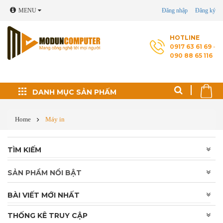
MENU
Đăng nhập
Đăng ký
HOTLINE
0917 63 61 69
-
090 88 65 116
Đối tác phát triển
DANH MỤC SẢN PHẤM
Thủ thuật máy tính
Home
Máy in
Cài Windows, phần
TÌM KIẾM
mềm theo yêu cầu
SẢN PHẨM NỔI BẬT
Cứu dữ liệu - Phục
hồi ổ cứng
BÀI VIẾT MỚI NHẤT
Sửa laptop
THỐNG KÊ TRUY CẬP