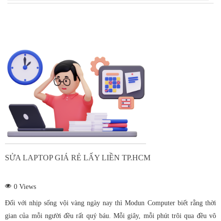
Hàn bản lề laptop
Sửa màn hình LCD
Sửa mainboard
Sửa VGA (Card
màn hình)
Sửa PC
Sửa máy tính tại nhà
Thay bàn phím
SỬA LAPTOP GIÁ RẺ LẤY LIỀN TP.HCM
laptop
0
Views
Thay màn hình
Đối với nhịp sống vội vàng ngày nay thì Modun Computer biết rằng thời
laptop
gian của mỗi người đều rất quý báu. Mỗi giây, mỗi phút trôi qua đều vô