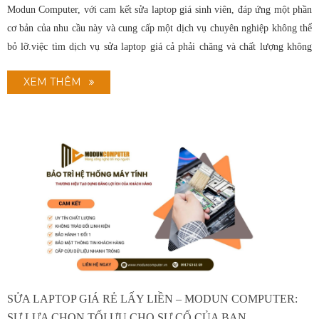
Modun Computer, với cam kết sửa laptop giá sinh viên, đáp ứng một phần
cơ bản của nhu cầu này và cung cấp một dịch vụ chuyên nghiệp không thể
bỏ lỡ.việc tìm dịch vụ sửa laptop giá cả phải chăng và chất lượng không
phải lúc nào cũng dễ dàng
XEM THÊM
SỬA LAPTOP GIÁ RẺ LẤY LIỀN – MODUN COMPUTER:
SỰ LỰA CHỌN TỐI ƯU CHO SỰ CỐ CỦA BẠN