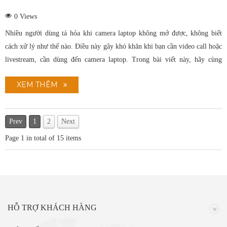
0
Views
Nhiều người dùng tá hỏa khi camera laptop không mở được, không biết
cách xử lý như thế nào. Điều này gây khó khăn khi bạn cần video call hoặc
livestream, cần dùng đến camera laptop. Trong bài viết này, hãy cùng
Moduncomputer đi tìm hiểu cách xử lý lỗi này nhé.Nó có thể giúp bạn tự
XEM THÊM
sửa chữa máy tính, laptop của bạn tại nhà khi gặp nhé.
Prev
1
2
Next
Page
1
in total of
15
items
HỖ TRỢ KHÁCH HÀNG