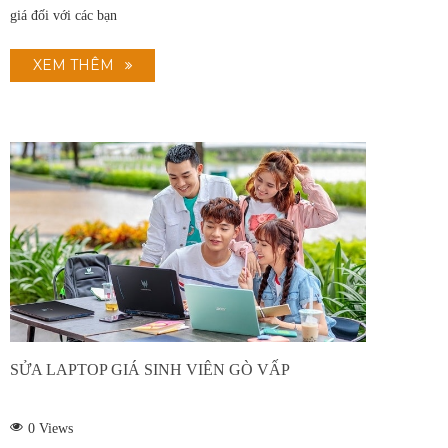
giá đối với các bạn
Thay pin laptop
Vệ sinh laptop, PC
XEM THÊM
Bảo trì máy tính
SỬA LAPTOP GIÁ SINH VIÊN GÒ VẤP
0
Views