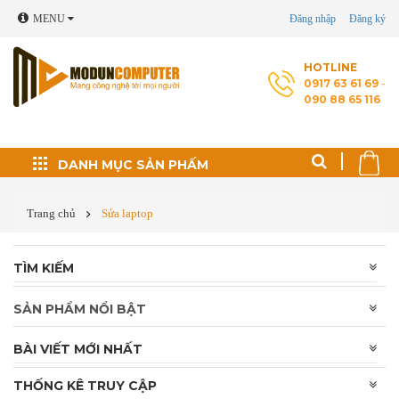
MENU
Đăng nhập
Đăng ký
HOTLINE
0917 63 61 69
-
090 88 65 116
Đối tác phát triển
DANH MỤC SẢN PHẤM
Thủ thuật máy tính
Trang chủ
Sửa laptop
Cài Windows, phần
TÌM KIẾM
mềm theo yêu cầu
SẢN PHẨM NỔI BẬT
Cứu dữ liệu - Phục
hồi ổ cứng
BÀI VIẾT MỚI NHẤT
Sửa laptop
THỐNG KÊ TRUY CẬP