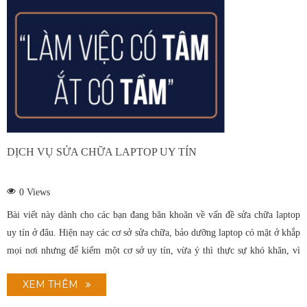
DỊCH VỤ SỬA CHỮA LAPTOP UY TÍN
0
Views
Bài viết này dành cho các bạn đang băn khoăn về vấn đề sửa chữa laptop
uy tín ở đâu. Hiện nay các cơ sở sửa chữa, bảo dưỡng laptop có mặt ở khắp
mọi nơi nhưng để kiếm một cơ sở uy tín, vừa ý thì thực sự khó khăn, vì
thế ModunComputer mong muốn mang đến cho khách hàng những trải
XEM THÊM
nghiệm vừa ý nhất vì uy tín không tự nhiên mà có mà phải trải qua sự
chọn lọc, đánh giá của nhiều khách hàng.