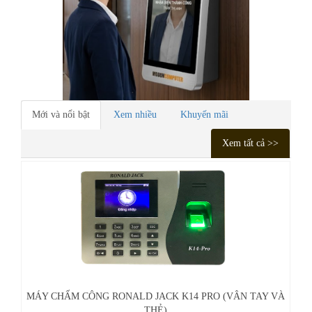
Thay pin laptop
Vệ sinh laptop, PC
Bảo trì máy tính
Mới và nổi bật
Xem nhiều
Khuyến mãi
Xem tất cả >>
VÀ
MÁY CHẤM CÔNG, KIỂM SOÁT CỬA FACE ID DAHUA
VTO7541G