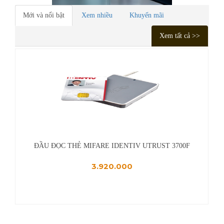
Mới và nổi bật
Xem nhiều
Khuyến mãi
Xem tất cả >>
RUST 3700F
ĐẦU ĐỌC THẺ MIFARE IDENTIV UTRUST 4
3.790.000