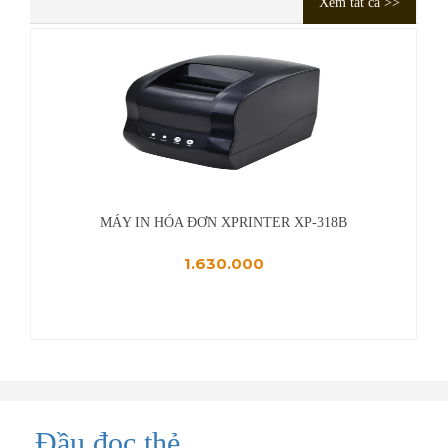
Xem tất cả >>
MÁY IN HÓA ĐƠN XP-58IIH
880.000
Đầu đọc thẻ