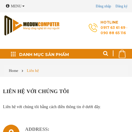
MENU
Đăng nhập
Đăng ký
HOTLINE
0917 63 61 69
-
090 88 65 116
Đối tác phát triển
DANH MỤC SẢN PHẤM
Thủ thuật máy tính
Home
Liên hệ
Cài Windows, phần
mềm theo yêu cầu
LIÊN HỆ VỚI CHÚNG TÔI
Cứu dữ liệu - Phục
Liên hệ với chúng tôi bằng cách điền thông tin ở dưới đây.
hồi ổ cứng
Sửa laptop
ADDRESS: