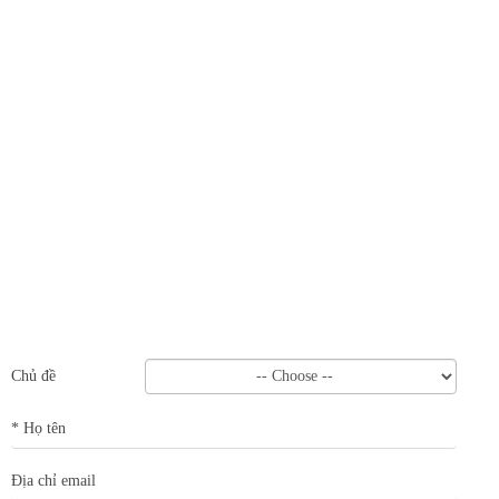
Thay pin laptop
Vệ sinh laptop, PC
Bảo trì máy tính
Chủ đề
* Họ tên
Địa chỉ email