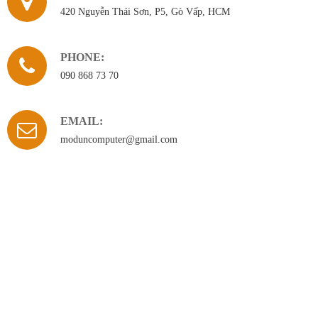
420 Nguyễn Thái Sơn, P5, Gò Vấp, HCM
Hàn bản lề laptop
Sửa màn hình LCD
PHONE:
Sửa mainboard
090 868 73 70
Sửa VGA (Card
EMAIL:
màn hình)
moduncomputer@gmail.com
Sửa PC
Sửa máy tính tại nhà
Thay bàn phím
laptop
Thay màn hình
laptop