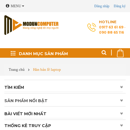
MENU
Đăng nhập
Đăng ký
HOTLINE
0917 63 61 69
-
090 88 65 116
Đối tác phát triển
DANH MỤC SẢN PHẤM
Thủ thuật máy tính
Trang chủ
Hàn bản lề laptop
Cài Windows, phần
TÌM KIẾM
mềm theo yêu cầu
SẢN PHẨM NỔI BẬT
Cứu dữ liệu - Phục
hồi ổ cứng
BÀI VIẾT MỚI NHẤT
Sửa laptop
THỐNG KÊ TRUY CẬP