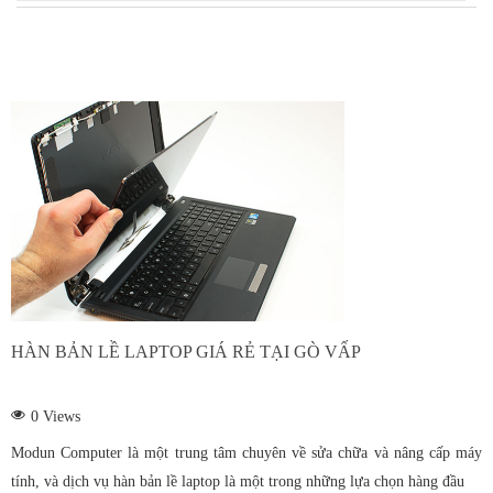
Hàn bản lề laptop
Sửa màn hình LCD
Sửa mainboard
Sửa VGA (Card
màn hình)
Sửa PC
Sửa máy tính tại nhà
Thay bàn phím
HÀN BẢN LỀ LAPTOP GIÁ RẺ TẠI GÒ VẤP
laptop
0
Views
Thay màn hình
Modun Computer là một trung tâm chuyên về sửa chữa và nâng cấp máy
laptop
tính, và dịch vụ hàn bản lề laptop là một trong những lựa chọn hàng đầu