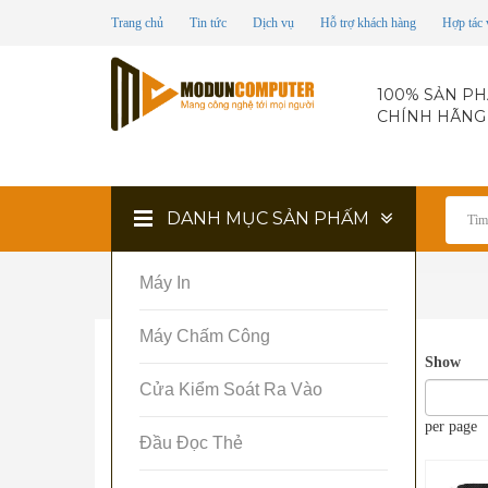
Trang chủ
Tin tức
Dịch vụ
Hỗ trợ khách hàng
Hợp tác 
100% SẢN P
CHÍNH HÃNG
DANH MỤC SẢN PHẤM
Máy In
Home
Túi chống xốc laptop
Máy Chấm Công
TÌM KIẾM
Show
Cửa Kiểm Soát Ra Vào
OK
per page
Đầu Đọc Thẻ
SẢN PHẨM NỔI BẬT