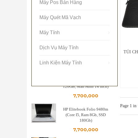
Máy Pos Bán Hàng
Máy POS Sunmi V1S W5920
Máy Quét Mã Vạch
4,900,000
Máy Tính
Máy in hóa đơn XP-I100
Dịch Vụ Máy Tính
3,900,000
TÚI C
Linh Kiện Máy Tính
Dell Latitude E7440 (Core i5
4300U, 1.90 GHz Tubor Boost
2.5GHz , Ram 8GB, SSD
120GB, Màn Hình 14 inch)
7,700,000
Page
1
in 
HP Elitebook Folio 9480m
(Core I5, Ram 8Gb, SSD
180Gb)
7,700,000