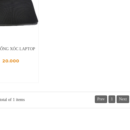
HỐNG XÓC LAPTOP
20.000
Prev
1
Next
total of
1
items