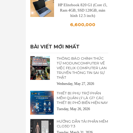
HP Elitebook 820 G1 (Core i5,
Ram 4GB, SSD 128GB, màn
hình 12.5 inch)
6,600,000
BÀI VIẾT MỚI NHẤT
THÔNG BÁO CHÍNH THỨC
TỪ MODUNCOMPUTER VỀ
VIỆC FELIX COMPUTER LAN
TRUYỀN THÔNG TIN SAI SỰ
THẬT
Wednesday, May 27, 2026
THIẾT BỊ PHỤ TRỢ PHẦN
MỀM QUẢN LÝ LÀ GÌ? CÁC
THIẾT BỊ PHỔ BIẾN HIỆN NAY
Tuesday, May 26, 2026
HƯỚNG DẪN TẢI PHẦN MỀM
CLO3D 7.3
Tuesday, March 31, 2026