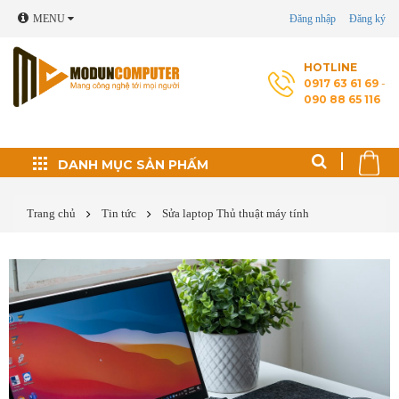
MENU
Đăng nhập
Đăng ký
HOTLINE
0917 63 61 69
-
090 88 65 116
Đối tác phát triển
DANH MỤC SẢN PHẤM
Thủ thuật máy tính
Trang chủ
Tin tức
Sửa laptop
Thủ thuật máy tính
Cài Windows, phần
mềm theo yêu cầu
Cứu dữ liệu - Phục
hồi ổ cứng
Sửa laptop