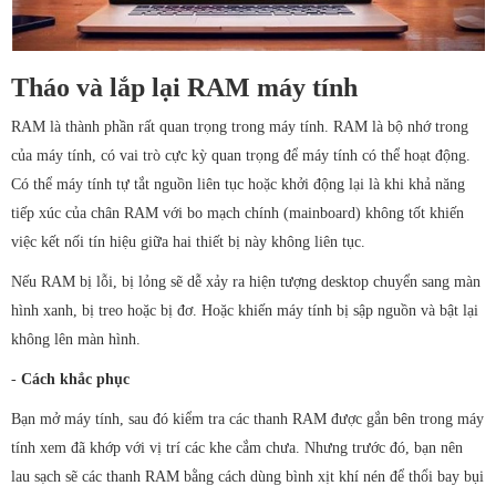
Tháo và lắp lại RAM máy tính
RAM là thành phần rất quan trọng trong máy tính. RAM là bộ nhớ trong
của máy tính, có vai trò cực kỳ quan trọng để máy tính có thể hoạt động.
Có thể máy tính tự tắt nguồn liên tục hoặc khởi động lại là khi khả năng
tiếp xúc của chân RAM với bo mạch chính (mainboard) không tốt khiến
việc kết nối tín hiệu giữa hai thiết bị này không liên tục.
Nếu RAM bị lỗi, bị lỏng sẽ dễ xảy ra hiện tượng desktop chuyển sang màn
hình xanh, bị treo hoặc bị đơ. Hoặc khiến máy tính bị sập nguồn và bật lại
không lên màn hình.
-
Cách khắc phục
Bạn mở máy tính, sau đó kiểm tra các thanh RAM được gắn bên trong máy
tính xem đã khớp với vị trí các khe cắm chưa. Nhưng trước đó, bạn nên
lau sạch sẽ các thanh RAM bằng cách dùng bình xịt khí nén để thổi bay bụi