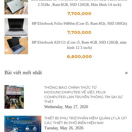
2.5GHz , Ram 8GB, SSD 120GB, Màn Hình 14 inch)
7,700,000
HP Elitebook Folio 9480m (Core I5, Ram 8Gb, SSD 180Gb)
7,700,000
HP Elitebook 820 G1 (Core i5, Ram 4GB, SSD 128GB, màn
hình 12.5 inch)
6,600,000
Bài viết mới nhất
THÔNG BÁO CHÍNH THỨC TỪ
MODUNCOMPUTER VỀ VIỆC FELIX
COMPUTER LAN TRUYỀN THÔNG TIN SAI SỰ
THẬT
Wednesday, May 27, 2026
THIẾT BỊ PHỤ TRỢ PHẦN MỀM QUẢN LÝ LÀ GÌ?
CÁC THIẾT BỊ PHỔ BIẾN HIỆN NAY
Tuesday, May 26, 2026