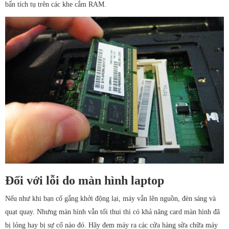
bẩn tích tụ trên các khe cắm RAM.
Đối với lỗi do màn hình laptop
Nếu như khi bạn cố gắng khởi động lại, máy vẫn lên nguồn, đèn sáng và
quạt quay. Nhưng màn hình vẫn tối thui thì có khả năng card màn hình đã
bị lỏng hay bị sự cố nào đó. Hãy đem máy ra các cửa hàng sửa chữa máy