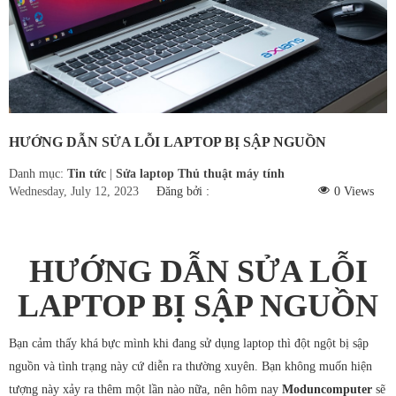
Hàn bản lề laptop
Sửa màn hình LCD
Sửa mainboard
Sửa VGA (Card
HƯỚNG DẪN SỬA LỖI LAPTOP BỊ SẬP NGUỒN
màn hình)
Danh mục:
Tin tức
|
Sửa laptop
Thủ thuật máy tính
Wednesday, July 12, 2023
Đăng bởi :
0
Views
Sửa PC
Sửa máy tính tại nhà
HƯỚNG DẪN SỬA LỖI
Thay bàn phím
LAPTOP BỊ SẬP NGUỒN
laptop
Thay màn hình
Bạn cảm thấy khá bực mình khi đang sử dụng laptop thì đột ngột bị sập
nguồn và tình trạng này cứ diễn ra thường xuyên. Bạn không muốn hiện
laptop
tượng này xảy ra thêm một lần nào nữa, nên hôm nay
Moduncomputer
sẽ