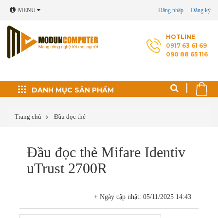
MENU
Đăng nhập
Đăng ký
HOTLINE
0917 63 61 69
-
090 88 65 116
Đối tác phát triển
DANH MỤC SẢN PHẤM
Thủ thuật máy tính
Trang chủ
Đầu đọc thẻ
Cài Windows, phần
Đầu đọc thẻ Mifare Identiv
mềm theo yêu cầu
uTrust 2700R
Cứu dữ liệu - Phục
hồi ổ cứng
+ Ngày cập nhật: 05/11/2025 14:43
Sửa laptop