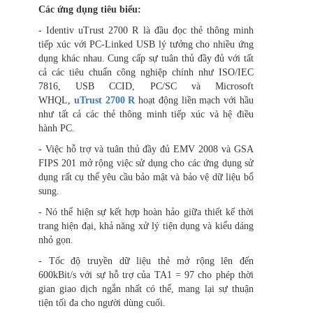
Các ứng dụng tiêu biểu:
- Identiv uTrust 2700 R là đầu đọc thẻ thông minh
tiếp xúc với PC-Linked USB lý tưởng cho nhiều ứng
dụng khác nhau. Cung cấp sự tuân thủ đầy đủ với tất
cả các tiêu chuẩn công nghiệp chính như ISO/IEC
7816, USB CCID, PC/SC và Microsoft
WHQL,
uTrust 2700 R
hoạt động liền mạch với hầu
như tất cả các thẻ thông minh tiếp xúc và hệ điều
hành PC.
- Việc hỗ trợ và tuân thủ đầy đủ EMV 2008 và GSA
FIPS 201 mở rộng việc sử dụng cho các ứng dụng sử
dụng rất cụ thể yêu cầu bảo mật và bảo vệ dữ liệu bổ
sung.
- Nó thể hiện sự kết hợp hoàn hảo giữa thiết kế thời
trang hiện đại, khả năng xử lý tiện dụng và kiểu dáng
nhỏ gọn.
- Tốc độ truyền dữ liệu thẻ mở rộng lên đến
600kBit/s với sự hỗ trợ của TA1 = 97 cho phép thời
gian giao dịch ngắn nhất có thể, mang lại sự thuận
tiện tối đa cho người dùng cuối.