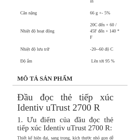
in
Cân nặng
66 g +- 5%
20C đến + 60 /
Nhiệt độ hoạt động
45F đến + 140 *
F
Nhiệt độ lưu trữ
-20--60 độ C
Độ ẩm
Lên tới 95 %
MÔ TẢ SẢN PHẨM
Đầu đọc thẻ tiếp xúc
Identiv uTrust 2700 R
1. Ưu điểm của đầu đọc thẻ
tiếp xúc Identiv uTrust 2700 R:
Thiết kế hiện đại, sang trọng, kích thước nhỏ gọn dễ