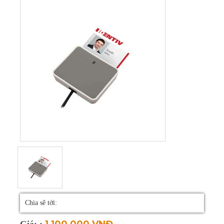
Hàn bản lề laptop
Sửa màn hình LCD
Sửa mainboard
Sửa VGA (Card
màn hình)
Sửa PC
Sửa máy tính tại nhà
Thay bàn phím
laptop
Thay màn hình
Chia sẽ tới:
laptop
1,100,000 VNĐ
Giá: :