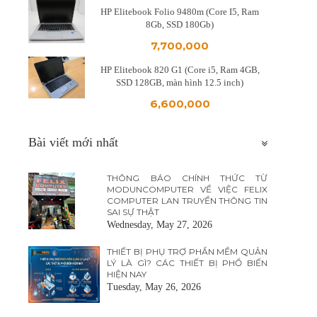
HP Elitebook Folio 9480m (Core I5, Ram
8Gb, SSD 180Gb)
7,700,000
HP Elitebook 820 G1 (Core i5, Ram 4GB,
SSD 128GB, màn hình 12.5 inch)
6,600,000
Bài viết mới nhất
THÔNG BÁO CHÍNH THỨC TỪ
MODUNCOMPUTER VỀ VIỆC FELIX
COMPUTER LAN TRUYỀN THÔNG TIN
SAI SỰ THẬT
Wednesday, May 27, 2026
THIẾT BỊ PHỤ TRỢ PHẦN MỀM QUẢN
LÝ LÀ GÌ? CÁC THIẾT BỊ PHỔ BIẾN
HIỆN NAY
Tuesday, May 26, 2026