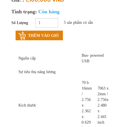
Thay pin laptop
Tình trạng:
Còn hàng
Vệ sinh laptop, PC
5 sản phẩm có sẵn
Số Lượng
Bảo trì máy tính
THÊM VÀO GIỎ
Bus- powered
Nguồn cấp
USB
Sự tiêu thụ năng lượng
70 b
16mm
7063 x
/
2mm /
2.756
2.756x
Kích thước
x
2.480
2.362
x
x
2.441
0.629
inch