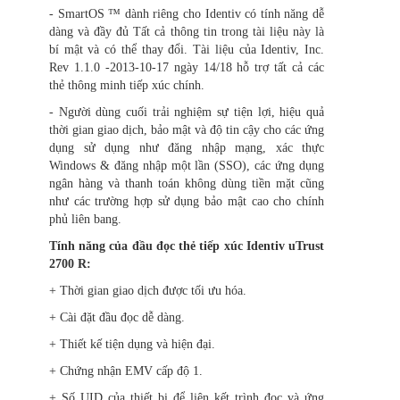
- SmartOS ™ dành riêng cho Identiv có tính năng dễ
dàng và đầy đủ Tất cả thông tin trong tài liệu này là
bí mật và có thể thay đổi. Tài liệu của Identiv, Inc.
Rev 1.1.0 -2013-10-17 ngày 14/18 hỗ trợ tất cả các
thẻ thông minh tiếp xúc chính.
- Người dùng cuối trải nghiệm sự tiện lợi, hiệu quả
thời gian giao dịch, bảo mật và độ tin cậy cho các ứng
dụng sử dụng như đăng nhập mạng, xác thực
Windows & đăng nhập một lần (SSO), các ứng dụng
ngân hàng và thanh toán không dùng tiền mặt cũng
như các trường hợp sử dụng bảo mật cao cho chính
phủ liên bang.
Tính năng của đầu đọc thẻ tiếp xúc Identiv uTrust
2700 R:
+ Thời gian giao dịch được tối ưu hóa.
+ Cài đặt đầu đọc dễ dàng.
+ Thiết kế tiện dụng và hiện đại.
+ Chứng nhận EMV cấp độ 1.
+ Số UID của thiết bị để liên kết trình đọc và ứng