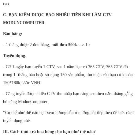
cao.
C. BẠN KIẾM ĐƯỢC BAO NHIÊU TIỀN KHI LÀM CTV
MODUNCOMPUTER
Bán hàng:
- 1 tháng được 2 đơn hàng,
mỗi đơn 500k
---> 1tr
Tuyển dụng.
- Cứ 1 ngày bạn tuyển 1 CTV, sau 1 năm bạn có 365 CTV, 365 CTV đó
trong 1 tháng bán hoặc sử dụng 150 sản phẩm, thu nhập của bạn có khoản:
150*180k=27tr VNĐ.
- Càng tuyển được nhiều CTV thu nhâp bạn càng cao theo năm tháng gắng
bó cùng ModunComputer.
*Cụ thể như thế nào bạn xem hướng dẫn ở những bài tiếp theo để biết cách
tuyển dụng nhé.
III. Cách thức trả hoa hồng cho bạn như thế nào?