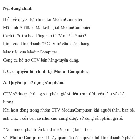
Thay pin laptop
Nội dung chính
Vệ sinh laptop, PC
Hiểu về quyền lợi chính tại ModunComputer.
Mô hình Affiliate Marketing tại ModunComputer.
Bảo trì máy tính
Cách thức trả hoa hồng cho CTV như thế nào?
Lĩnh vực kinh doanh để CTV tư vấn khách hàng.
Mục tiêu của ModunComputer.
Công cụ hỗ trợ CTV bán hàng-tuyển dụng.
I. Các quyền lợi chính tại ModunComputer.
A. Quyền lợi sử dụng sản phẩm.
CTV sẽ được sử dụng sản phẩm giá
sỉ đến trọn đời,
yên tâm về chất
lượng.
Khi hoạt động trong nhóm CTV ModunComputer, khi người thân, bạn bè,
anh chị,... của bạn
có nhu cầu cũng được
sử dụng sản phẩm giá sỉ.
*Nếu muốn phát triển lâu dài hơn, cùng kiếm tiền
với
ModunComputer
thì hãy quan tâm đến quyền lợi kinh doanh ở phần