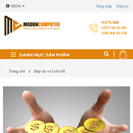
MENU
Đăng nhập
Đăng ký
HOTLINE
0917 63 61 69
-
090 88 65 116
Đối tác phát triển
DANH MỤC SẢN PHẤM
Thủ thuật máy tính
Trang chủ
Hợp tác và Liên kết
Cài Windows, phần
mềm theo yêu cầu
Cứu dữ liệu - Phục
hồi ổ cứng
Sửa laptop