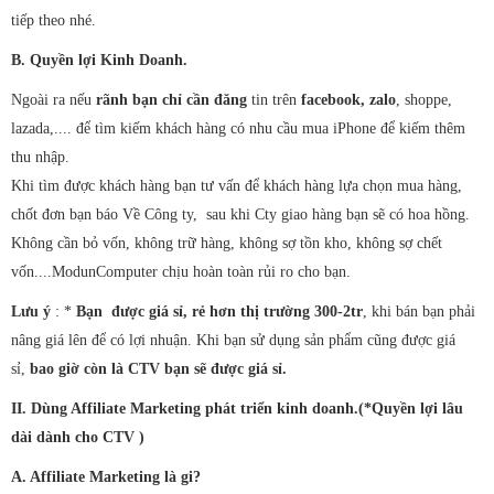
tiếp theo nhé.
B. Quyền lợi Kinh Doanh.
Ngoài ra nếu
rãnh bạn chỉ cần đăng
tin trên
facebook, zalo
, shoppe,
lazada,.... để tìm kiếm khách hàng có nhu cầu mua iPhone để kiếm thêm
thu nhập.
Khi tìm được khách hàng bạn tư vấn để khách hàng lựa chọn mua hàng,
chốt đơn bạn báo Về Công ty, sau khi Cty giao hàng bạn sẽ có hoa hồng.
Không cần bỏ vốn, không trữ hàng, không sợ tồn kho, không sợ chết
vốn....ModunComputer chịu hoàn toàn rủi ro cho bạn.
Lưu ý
: *
Bạn được giá sỉ, rẻ hơn thị trường 300-2tr
, khi bán bạn phải
nâng giá lên để có lợi nhuận. Khi bạn sử dụng sản phẩm cũng được giá
sỉ,
bao giờ còn là CTV bạn sẽ được giá sỉ.
II. Dùng Affiliate Marketing phát triển kinh doanh.(*Quyền lợi lâu
dài dành cho CTV )
A. Affiliate Marketing là gi?