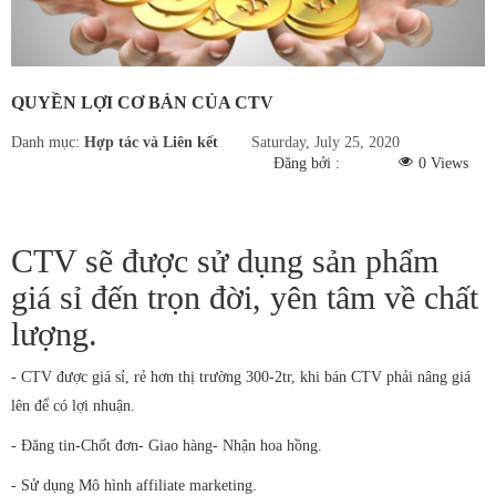
Hàn bản lề laptop
Sửa màn hình LCD
QUYỀN LỢI CƠ BẢN CỦA CTV
Sửa mainboard
Danh mục:
Hợp tác và Liên kết
Saturday, July 25, 2020
Sửa VGA (Card
Đăng bởi :
0
Views
màn hình)
Sửa PC
CTV sẽ được sử dụng sản phẩm
giá sỉ đến trọn đời, yên tâm về chất
Sửa máy tính tại nhà
lượng.
Thay bàn phím
- CTV được giá sỉ, rẻ hơn thị trường 300-2tr, khi bán CTV phải nâng giá
laptop
lên để có lợi nhuận.
Thay màn hình
- Đăng tin-Chốt đơn- Giao hàng- Nhận hoa hồng.
laptop
- Sử dụng Mô hình affiliate marketing.