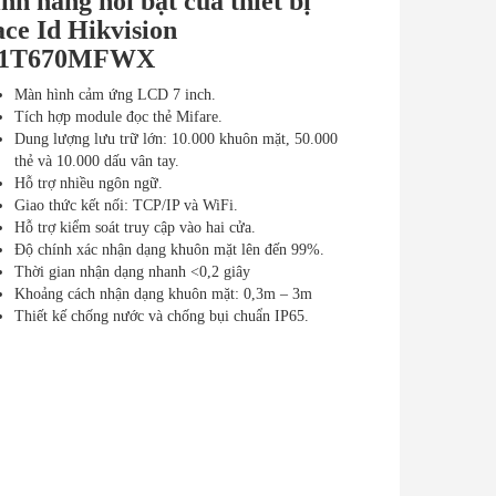
nh năng nổi bật của thiết bị
ce Id Hikvision
1T670MFWX
Màn hình cảm ứng LCD 7 inch.
Tích hợp module đọc thẻ Mifare.
Dung lượng lưu trữ lớn: 10.000 khuôn mặt, 50.000
thẻ và 10.000 dấu vân tay.
Hỗ trợ nhiều ngôn ngữ.
Giao thức kết nối: TCP/IP và WiFi.
Hỗ trợ kiểm soát truy cập vào hai cửa.
Độ chính xác nhận dạng khuôn mặt lên đến 99%.
Thời gian nhận dạng nhanh <0,2 giây
Khoảng cách nhận dạng khuôn mặt: 0,3m – 3m
Thiết kế chống nước và chống bụi chuẩn IP65.