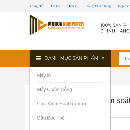
Trang chủ
Tin tức
Dịch vụ
Hỗ trợ khách hàng
Hợp tác 
100% SẢN P
CHÍNH HÃNG
DANH MỤC SẢN PHẤM
Máy In
Trang chủ
Máy chấm công
Máy Chấm Công
Máy chấm công, kiểm soát
Cửa Kiểm Soát Ra Vào
HIK K1T670MFWX
Đầu Đọc Thẻ