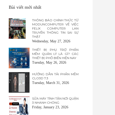
Bài viết mới nhất
THÔNG BÁO CHÍNH THỨC TỪ
MODUNCOMPUTER VỀ VIỆC
FELIX COMPUTER LAN
TRUYỀN THÔNG TIN SAI SỰ
THẬT
Wednesday, May 27, 2026
THIẾT BỊ PHỤ TRỢ PHẦN
MỀM QUẢN LÝ LÀ GÌ? CÁC
THIẾT BỊ PHỔ BIẾN HIỆN NAY
Tuesday, May 26, 2026
HƯỚNG DẪN TẢI PHẦN MỀM
CLO3D 7.3
Tuesday, March 31, 2026
SỬA MÁY TÍNH TẬN NƠI QUẬN
3 NHANH CHÓNG
Friday, January 23, 2026