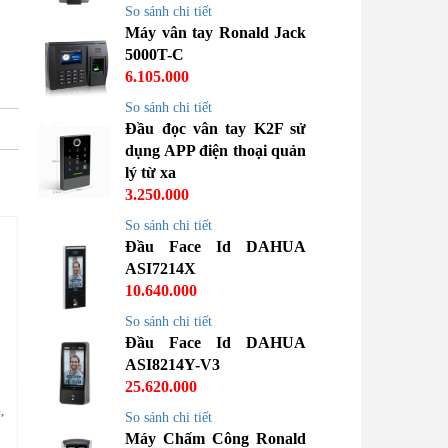
So sánh chi tiết
Máy vân tay Ronald Jack
5000T-C
6.105.000
So sánh chi tiết
Đầu đọc vân tay K2F sử
dụng APP điện thoại quản
lý từ xa
3.250.000
So sánh chi tiết
Đầu Face Id DAHUA
ASI7214X
10.640.000
So sánh chi tiết
Đầu Face Id DAHUA
ASI8214Y-V3
25.620.000
,
MÁY CHẤM CÔNG,
MÁY CHẤM CÔNG,
MÁY CHẤM
So sánh chi tiết
KIỂM SOÁT CỬA
KIỂM SOÁT CỬA
RONALD JACK
Máy Chấm Công Ronald