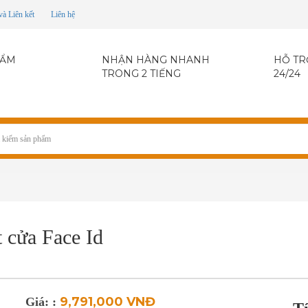
và Liên kết
Liên hệ
HẨM
NHẬN HÀNG NHANH
HỖ TR
TRONG 2 TIẾNG
24/24
 cửa Face Id
9,791,000 VNĐ
Giá: :