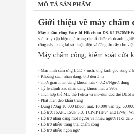
MÔ TẢ SẢN PHẨM
Giới thiệu về máy chấ
Máy chấm công Face Id Hikvision DS-K1T670MF
soát truy cập hiệu quả trong các tổ chức và doanh ngh
công này mang lại sự thuận tiện và đáng tin cậy cho việc
Máy chấm công, kiểm soát cử
- Màn hình cảm ứng LCD 7 inch, ống kính góc rộng 2 
- Khoảng cách nhận dạng: 0,3 đến 3 m
- Thời gian nhận dạng khuôn mặt < 0,2 s/Người dùng
- Tỷ lệ chính xác nhận dạng khuôn mặt ≥ 99%
- Tích hợp thẻ M1, thẻ Felica và mô-đun đọc thẻ DESfi
- Phát hiện đeo khẩu trang
- Dung lượng 10.000 khuôn mặt, 10.000 vân tay, 50.000
- Hỗ trợ: ISAPI, ISUP 5.0, TCP/IP (IPv4 and IPv6), Wi
- Hỗ trợ nhận dạng một người và nhiều người (Tối đa 5
- Hỗ trợ nhiều trạng thái chấm công
- Hỗ trợ nhiều ngôn ngữ