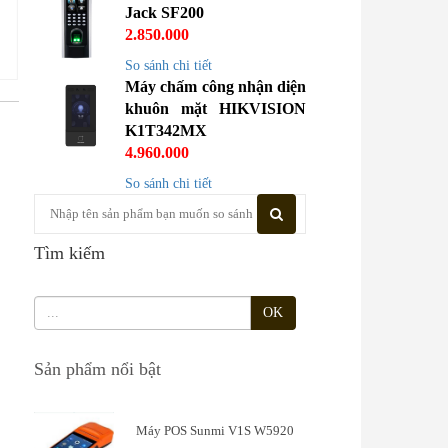
19.375.000
10.621.000
2.323.0
FACE ID HIK K5671-
FACE ID HIK
Jack SF200
ZU
K1T673DWX
2.850.000
So sánh chi tiết
Máy chấm công nhận diện
khuôn mặt HIKVISION
K1T342MX
4.960.000
So sánh chi tiết
Tìm kiếm
OK
Sản phẩm nổi bật
Máy POS Sunmi V1S W5920