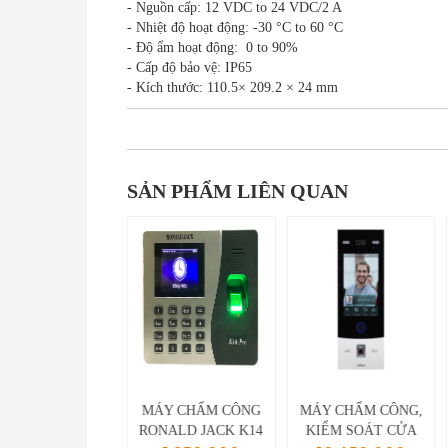
- Nguồn cấp: 12 VDC to 24 VDC/2 A
- Nhiệt độ hoạt động: -30 °C to 60 °C
- Độ ẩm hoạt động: 0 to 90%
- Cấp độ bảo vệ: IP65
- Kích thước: 110.5× 209.2 × 24 mm
SẢN PHẨM LIÊN QUAN
ÁY CHẤM CÔNG
MÁY CHẤM CÔNG
MÁY CHẤM CÔNG,
ÂN TAY VÀ THẺ
RONALD JACK K14
KIỂM SOÁT CỬA