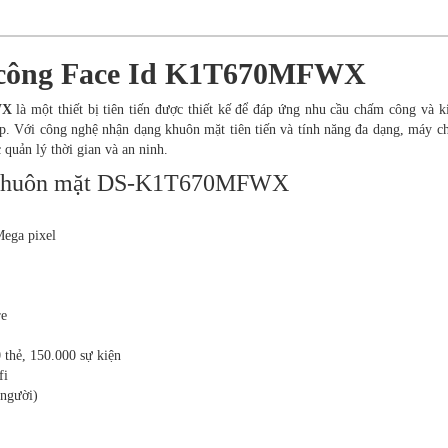
m công Face Id K1T670MFWX
WX
là một thiết bị tiên tiến được thiết kế để đáp ứng nhu cầu chấm công và 
iệp. Với công nghệ nhận dạng khuôn mặt tiên tiến và tính năng đa dạng, máy 
 quản lý thời gian và an ninh.
a khuôn mặt DS-K1T670MFWX
Mega pixel
re
 thẻ, 150.000 sự kiện
fi
 người)