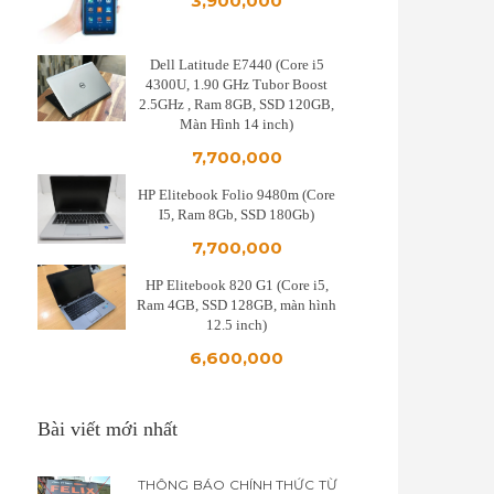
3,900,000
Dell Latitude E7440 (Core i5
4300U, 1.90 GHz Tubor Boost
2.5GHz , Ram 8GB, SSD 120GB,
Màn Hình 14 inch)
7,700,000
HP Elitebook Folio 9480m (Core
I5, Ram 8Gb, SSD 180Gb)
7,700,000
HP Elitebook 820 G1 (Core i5,
Ram 4GB, SSD 128GB, màn hình
12.5 inch)
6,600,000
Bài viết mới nhất
THÔNG BÁO CHÍNH THỨC TỪ