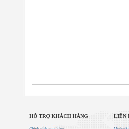
HỖ TRỢ KHÁCH HÀNG
LIÊN
Chính sách mua hàng
ModunSof