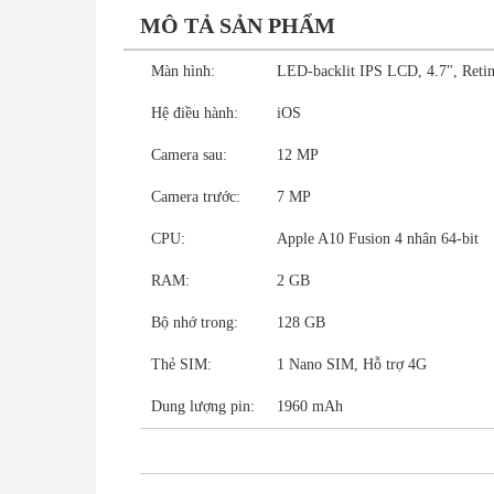
MÔ TẢ SẢN PHẨM
Màn hình:
LED-backlit IPS LCD, 4.7", Reti
Hệ điều hành:
iOS
Camera sau:
12 MP
Camera trước:
7 MP
CPU:
Apple A10 Fusion 4 nhân 64-bit
RAM:
2 GB
Bộ nhớ trong:
128 GB
Thẻ SIM:
1 Nano SIM, Hỗ trợ 4G
Dung lượng pin:
1960 mAh