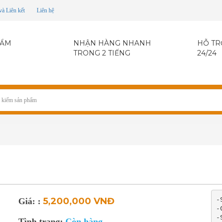
và Liên kết
Liên hệ
HẨM
NHẬN HÀNG NHANH
HỖ TR
TRONG 2 TIẾNG
24/24
-
5,200,000 VNĐ
Giá: :
-
-
Tình trạng:
Còn hàng