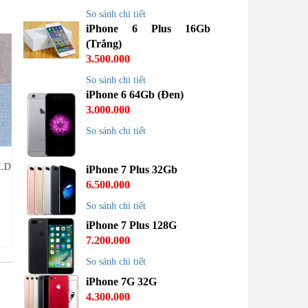
So sánh chi tiết
iPhone 6 Plus 16Gb
(Trắng)
3.500.000
So sánh chi tiết
iPhone 6 64Gb (Đen)
3.000.000
So sánh chi tiết
LD
IPHONE X 64GB
IPHONE XR 64G
IPHONE 8 PLU
iPhone 7 Plus 32Gb
6.500.000
10.500.000
11.500.000
9.500.0
So sánh chi tiết
iPhone 7 Plus 128G
7.200.000
So sánh chi tiết
iPhone 7G 32G
4.300.000