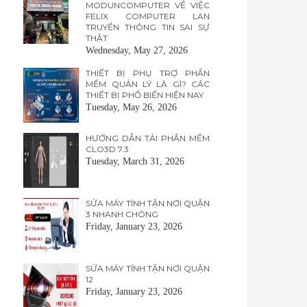
MODUNCOMPUTER VỀ VIỆC
FELIX COMPUTER LAN
TRUYỀN THÔNG TIN SAI SỰ
THẬT
Wednesday, May 27, 2026
THIẾT BỊ PHỤ TRỢ PHẦN
MỀM QUẢN LÝ LÀ GÌ? CÁC
THIẾT BỊ PHỔ BIẾN HIỆN NAY
Tuesday, May 26, 2026
HƯỚNG DẪN TẢI PHẦN MỀM
CLO3D 7.3
Tuesday, March 31, 2026
SỬA MÁY TÍNH TẬN NƠI QUẬN
3 NHANH CHÓNG
Friday, January 23, 2026
SỬA MÁY TÍNH TẬN NƠI QUẬN
12
Friday, January 23, 2026