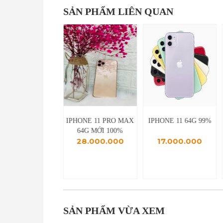
SẢN PHẨM LIÊN QUAN
 ELITEBOOK 850
IPHONE 11 PRO MAX
IPHONE 11 64G 99%
 (CORE I7, RAM
64G MỚI 100%
16.800.000
28.000.000
17.000.000
G, SSD 128GB +
 1TB, MÀN HÌNH
4K 15,6 INCH)
SẢN PHẨM VỪA XEM