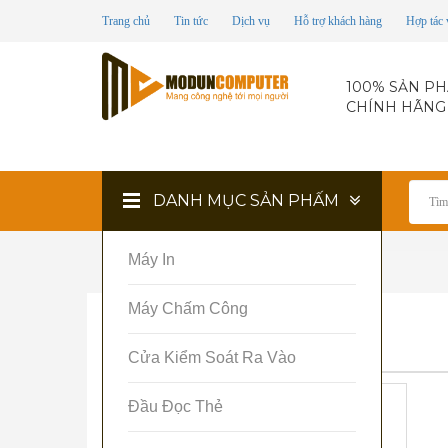
Trang chủ
Tin tức
Dịch vụ
Hỗ trợ khách hàng
Hợp tác 
100% SẢN P
CHÍNH HÃNG
DANH MỤC SẢN PHẤM
Máy In
Trang chủ
Điện thoại iPhone
Máy Chấm Công
iPhone 7G 128G
Cửa Kiểm Soát Ra Vào
Đầu Đọc Thẻ