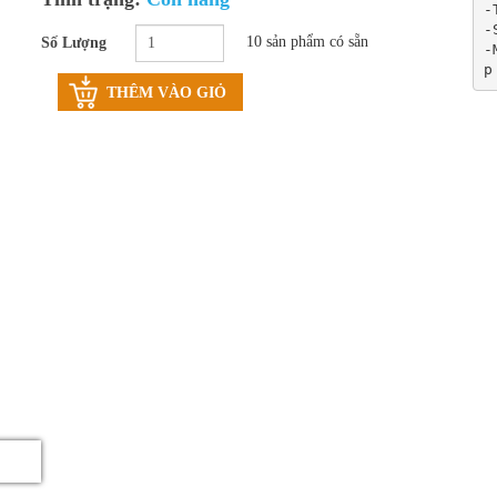
-
-
10 sản phẩm có sẵn
Số Lượng
-
p
THÊM VÀO GIỎ