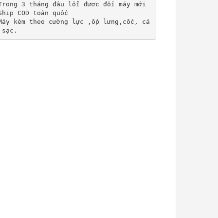
Trong 3 tháng đâu lỗi được đổi máy mới

Ship COD toàn quốc

Máy kèm theo cường lực ,ốp lưng,cốc, cá
 sạc.