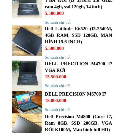
VGA RỜI (i5 3310M 2.6 GHz,
ram 4gb, ssd 120gb, 14 inch)
5.500.000
So sánh chi tiết
Dell Latitude E6520 (I5-2540M,
4GB RAM, SSD 120GB, MÀN
HÌNH 15.6 INCH)
5.500.000
So sánh chi tiết
DELL PRECITION M4700 I7
VGA RỜI
15.500.000
So sánh chi tiết
DELL PRECISION M6700 I7
18.000.000
So sánh chi tiết
Dell Precision M4800 (Core I7,
Ram 8GB, SSD 200GB, VGA
RỜI K100M, Màn hình full HD)