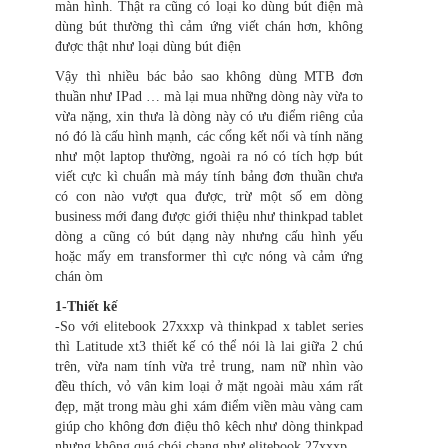
màn hình. Thật ra cũng có loại ko dùng bút điện mà
dùng bút thường thì cảm ứng viết chán hơn, không
được thật như loại dùng bút điện
Vậy thì nhiều bác bảo sao không dùng MTB đơn
thuần như IPad … mà lại mua những dòng này vừa to
vừa nặng, xin thưa là dòng này có ưu điểm riêng của
nó đó là cấu hình mạnh, các cổng kết nối và tính năng
như một laptop thường, ngoài ra nó có tích hợp bút
viết cực kì chuẩn mà máy tính bảng đơn thuần chưa
có con nào vượt qua được, trừ một số em dòng
business mới đang được giới thiệu như thinkpad tablet
dòng a cũng có bút dạng này nhưng cấu hình yếu
hoặc mấy em transformer thì cực nóng và cảm ứng
chán òm
1-Thiết kế
-So với elitebook 27xxxp và thinkpad x tablet series
thì Latitude xt3 thiết kế có thể nói là lai giữa 2 chú
trên, vừa nam tính vừa trẻ trung, nam nữ nhìn vào
đều thích, vỏ vân kim loại ở mặt ngoài màu xám rất
đẹp, mặt trong màu ghi xám điểm viền màu vàng cam
giúp cho không đơn điệu thô kêch như dòng thinkpad
nhưng không quá chói chang như elitebook 27xxxp