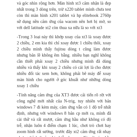
và góc nhìn rộng hơn. Màn hình xt3 cảm nhận là đẹp
nhất trong 3 dòng trên, trừ x220 tablet mình chưa test
còn thì màn hình x201 tablet và hp elitebook 2760p
sử dụng nền cảm ứng của wacom nên hơi bị mờ, so
với dell latitude xt2 còn thua xa nữa là so với xt3
-Trong 3 loại này thì khớp xoay của xt3 là xoay được
2 chiều, 2 em kia thì chỉ xoay được 1 chiều thôi, xoay
2 chiều mình thấy fujitsu dòng t cũng làm được
nhưng bản lề không êm bằng. nhiều bạn nghĩ không
cần thiết phải xoay 2 chiều nhưng mình đã dùng
nhiều và thấy khi xoay 2 chiều có cái lợi là cho được
nhiều đối tác xem hơn, không phải bê máy để xoay
màn hình cho người ở góc khuất như những dòng
xoay 1 chiều
-Tính năng cảm ứng của XT3 được cải tiến rõ rệt với
công nghệ mới nhất của N-trig, tuy nhiên với bản
windows 7 đi kèm máy, cảm ứng vẫn có 1 độ trễ nhất
định, nhưng với windows 8 bản cp mới ra, mình đã
cài thử và rất mượt, cảm ứng hầu như không có độ
trễ, nhận luôn 4 điểm chạm 1 lúc, chơi trò chơi hay
zoom hình rất sướng, trước đây xt2 cảm ứng rất nhạy