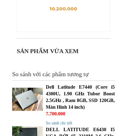
HDD
10.200.000
SẢN PHẨM VỪA XEM
So sánh với các phẩm tương tự
Dell Latitude E7440 (Core i5
4300U, 1.90 GHz Tubor Boost
2.5GHz , Ram 8GB, SSD 120GB,
Màn Hình 14 inch)
7.700.000
So sánh chi tiết
DELL LATITUDE E6430 I5