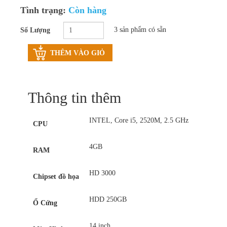
Tình trạng:
Còn hàng
Thay pin laptop
3 sản phẩm có sẵn
Số Lượng
Vệ sinh laptop, PC
Bảo trì máy tính
THÊM VÀO GIỎ
Thông tin thêm
INTEL, Core i5, 2520M, 2.5 GHz
CPU
4GB
RAM
HD 3000
Chipset đồ họa
HDD 250GB
Ổ Cứng
14 inch