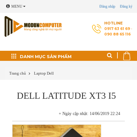
MENU
Đăng nhập
Đăng ký
HOTLINE
0917 63 61 69
-
090 88 65 116
Đối tác phát triển
DANH MỤC SẢN PHẤM
Thủ thuật máy tính
Trang chủ
Laptop Dell
Cài Windows, phần
DELL LATITUDE XT3 I5
mềm theo yêu cầu
Cứu dữ liệu - Phục
+ Ngày cập nhật: 14/06/2019 22:24
hồi ổ cứng
Sửa laptop