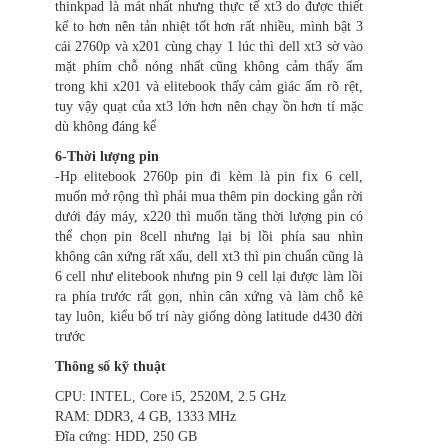
thinkpad là mát nhất nhưng thực tế xt3 do được thiết
kế to hơn nên tản nhiệt tốt hơn rất nhiều, mình bật 3
cái 2760p và x201 cùng chạy 1 lúc thì dell xt3 sờ vào
mặt phím chỗ nóng nhất cũng không cảm thấy ấm
trong khi x201 và elitebook thấy cảm giác ấm rõ rệt,
tuy vậy quạt của xt3 lớn hơn nên chạy ồn hơn tí mặc
dù không đáng kể
6-Thời lượng pin
-Hp elitebook 2760p pin đi kèm là pin fix 6 cell,
muốn mở rộng thì phải mua thêm pin docking gắn rời
dưới đáy máy, x220 thì muốn tăng thời lượng pin có
thể chọn pin 8cell nhưng lại bị lồi phía sau nhìn
không cân xứng rất xấu, dell xt3 thì pin chuẩn cũng là
6 cell như elitebook nhưng pin 9 cell lại được làm lồi
ra phía trước rất gọn, nhìn cân xứng và làm chỗ kê
tay luôn, kiểu bố trí này giống dòng latitude d430 đời
trước
Thông số kỹ thuật
CPU: INTEL, Core i5, 2520M, 2.5 GHz
RAM: DDR3, 4 GB, 1333 MHz
Đĩa cứng: HDD, 250 GB