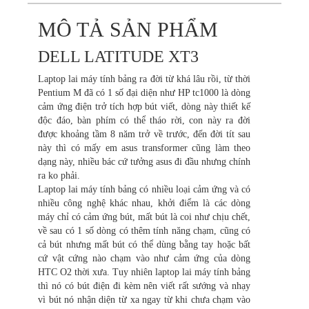
MÔ TẢ SẢN PHẨM
DELL LATITUDE XT3
Laptop lai máy tính bảng ra đời từ khá lâu rồi, từ thời
Pentium M đã có 1 số đại diện như HP tc1000 là dòng
cảm ứng điện trở tích hợp bút viết, dòng này thiết kế
độc đáo, bàn phím có thể tháo rời, con này ra đời
được khoảng tầm 8 năm trở về trước, đến đời tít sau
này thì có mấy em asus transformer cũng làm theo
dạng này, nhiều bác cứ tưởng asus đi đầu nhưng chính
ra ko phải.
Laptop lai máy tính bảng có nhiều loại cảm ứng và có
nhiều công nghệ khác nhau, khởi điểm là các dòng
máy chỉ có cảm ứng bút, mất bút là coi như chịu chết,
về sau có 1 số dòng có thêm tính năng chạm, cũng có
cả bút nhưng mất bút có thể dùng bằng tay hoặc bất
cứ vật cứng nào chạm vào như cảm ứng của dòng
HTC O2 thời xưa. Tuy nhiên laptop lai máy tính bảng
thì nó có bút điện đi kèm nên viết rất sướng và nhạy
vì bút nó nhận diện từ xa ngay từ khi chưa chạm vào