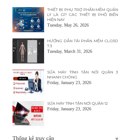
THIẾT BỊ PHỤ TRỢ PHẦN MỀM QUẢN
LÝ LÀ GÌ? CÁC THIẾT BỊ PHỔ BIẾN
HIỆN NAY
Tuesday, May 26, 2026
HƯỚNG DẪN TẢI PHẦN MỀM CLO3D
7.3
Tuesday, March 31, 2026
SỬA MÁY TÍNH TẬN NƠI QUẬN 3
NHANH CHÓNG
Friday, January 23, 2026
SỬA MÁY TÍNH TẬN NƠI QUẬN 12
Friday, January 23, 2026
Thống kê truy cập