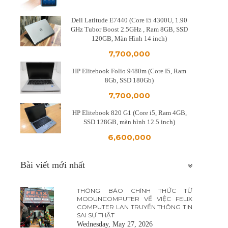
Dell Latitude E7440 (Core i5 4300U, 1.90
GHz Tubor Boost 2.5GHz , Ram 8GB, SSD
120GB, Màn Hình 14 inch)
7,700,000
HP Elitebook Folio 9480m (Core I5, Ram
8Gb, SSD 180Gb)
7,700,000
HP Elitebook 820 G1 (Core i5, Ram 4GB,
SSD 128GB, màn hình 12.5 inch)
6,600,000
Bài viết mới nhất
THÔNG BÁO CHÍNH THỨC TỪ
MODUNCOMPUTER VỀ VIỆC FELIX
COMPUTER LAN TRUYỀN THÔNG TIN
SAI SỰ THẬT
Wednesday, May 27, 2026