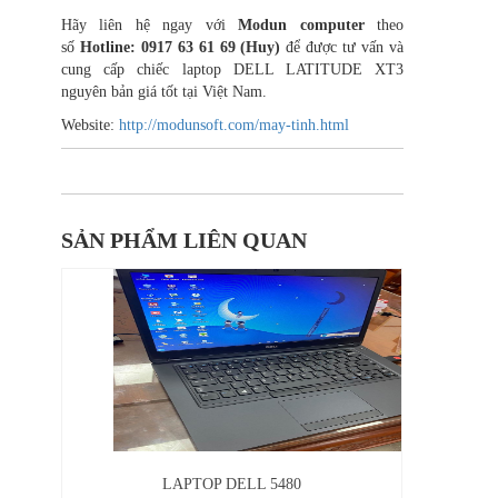
Hãy liên hệ ngay với
Modun computer
theo
số
Hotline: 0917 63 61 69 (Huy)
để được tư vấn và
cung cấp chiếc laptop DELL LATITUDE XT3
nguyên bản giá tốt tại Việt Nam.
Website:
http://modunsoft.com/may-tinh.html
SẢN PHẨM LIÊN QUAN
LAPTOP DELL 5480
DELL LAT