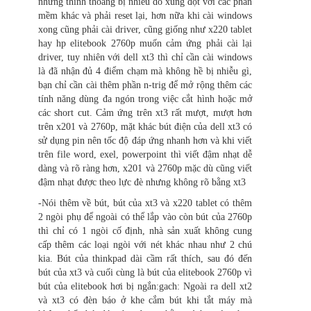
nhưng thỉnh thoảng bị nhiễu do xung đột với các phần
mềm khác và phải reset lại, hơn nữa khi cài windows
xong cũng phải cài driver, cũng giống như x220 tablet
hay hp elitebook 2760p muốn cảm ứng phải cài lại
driver, tuy nhiên với dell xt3 thì chỉ cần cài windows
là đã nhận đủ 4 điểm chạm mà không hề bị nhiễu gì,
bạn chỉ cần cài thêm phần n-trig để mở rộng thêm các
tính năng dùng đa ngón trong việc cắt hình hoặc mở
các short cut. Cảm ứng trên xt3 rất mượt, mượt hơn
trên x201 và 2760p, mặt khác bút điện của dell xt3 có
sử dụng pin nên tốc độ đáp ứng nhanh hơn và khi viết
trên file word, exel, powerpoint thì viết đậm nhạt dễ
dàng và rõ ràng hơn, x201 và 2760p mặc dù cũng viết
đậm nhạt được theo lực đè nhưng không rõ bằng xt3
-Nói thêm về bút, bút của xt3 và x220 tablet có thêm
2 ngòi phụ để ngoài có thể lắp vào còn bút của 2760p
thì chỉ có 1 ngòi cố định, nhà sản xuất không cung
cấp thêm các loại ngòi với nét khác nhau như 2 chú
kia. Bút của thinkpad dài cầm rất thích, sau đó đến
bút của xt3 và cuối cùng là bút của elitebook 2760p vì
bút của elitebook hơi bị ngắn:gach: Ngoài ra dell xt2
và xt3 có đèn báo ở khe cắm bút khi tắt máy mà