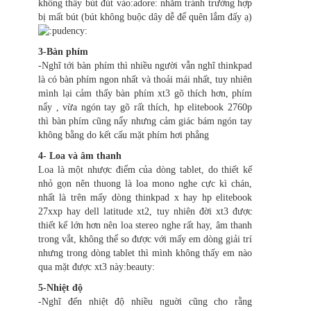
không thấy bút đút vào:adore: nhằm tránh trường hợp
bị mất bút (bút không buộc dây dễ để quên lắm đấy ạ)
udency:
3-Bàn phím
-Nghĩ tới bàn phím thì nhiều người vẫn nghĩ thinkpad
là có bàn phím ngon nhất và thoải mái nhất, tuy nhiên
mình lại cảm thấy bàn phím xt3 gõ thích hơn, phím
nẩy , vừa ngón tay gõ rất thích, hp elitebook 2760p
thì bàn phím cũng nẩy nhưng cảm giác bám ngón tay
không bằng do kết cấu mặt phím hơi phẳng
4- Loa và âm thanh
Loa là một nhược điểm của dòng tablet, do thiết kế
nhỏ gọn nên thuong là loa mono nghe cực kì chán,
nhất là trên mấy dòng thinkpad x hay hp elitebook
27xxp hay dell latitude xt2, tuy nhiên đời xt3 được
thiết kế lớn hơn nên loa stereo nghe rất hay, âm thanh
trong vắt, không thể so được với mấy em dòng giải trí
nhưng trong dòng tablet thì mình không thấy em nào
qua mặt được xt3 này:beauty:
5-Nhiệt độ
-Nghĩ đến nhiệt độ nhiều nguời cũng cho rằng