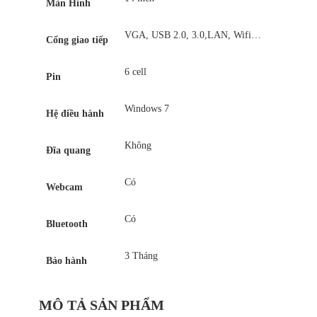
Màn Hình
VGA, USB 2.0, 3.0,LAN, Wifi…
Cổng giao tiếp
6 cell
Pin
Windows 7
Hệ điều hành
Không
Đĩa quang
Có
Webcam
Có
Bluetooth
3 Tháng
Bảo hành
MÔ TẢ SẢN PHẨM