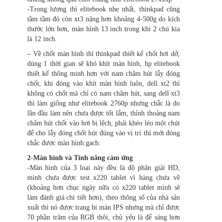
-Trọng lượng thì elitebook nhẹ nhất, thinkpad cũng
tầm tầm đó còn xt3 nặng hơn khoảng 4-500g do kích
thước lớn hơn, màn hình 13 inch trong khi 2 chú kia
là 12 inch.
– Về chốt màn hình thì thinkpad thiết kế chốt hơi dở,
dùng 1 thời gian sẽ khó khít màn hình, hp elitebook
thiết kế thông minh hơn với nam châm hút lẫy đóng
chốt, khi đóng vào khít màn hình luôn, dell xt2 thì
không có chốt mà chỉ có nam châm hút, sang dell xt3
thì làm giống như elitebook 2760p nhưng chắc là do
lần đầu làm nên chưa được tốt lắm, thỉnh thoảng nam
châm hút chốt vào hơi bị lệch, phải khéo léo một chút
để cho lẫy đóng chốt hút đúng vào vị trí thì mới đóng
chắc được màn hình:gach:
2-Màn hình và Tính năng cảm ứng
-Màn hình của 3 loại này đều là độ phân giải HD,
mình chưa được test x220 tablet vì hàng chưa về
(khoảng hơn chục ngày nữa có x220 tablet mình sẽ
làm đánh giá chi tiết hơn), theo thông số của nhà sản
xuất thì nó được trang bị màn IPS nhưng mà chỉ được
70 phần trăm của RGB thôi, chủ yếu là để sáng hơn