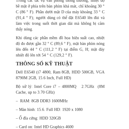
Trong các tác vụ văn phòng thông thường, nhiệt độ
bề mặt ở phía trên bàn phím khá mát, chỉ khoảng 30 °
C (86 ° F). Phần dưới mặt D của máy khoảng 33 ° C
(91,4 ° F); người dùng có thể đặt E6540 lên đùi và
làm việc trong suốt thời gian dài mà không bị cảm
thấy nóng.
Khi dùng các phần mềm đồ họa hiệu suất cao, nhiệt
độ đo được gần 32 ° C (89,6 ° F), mặt bàn phím nóng
lên đến 44 ° C (111,2 ° F) tại điểm G, H; mặt đáy
nhiệt độ lên tới 54 ° C (129,2 ° F).
THÔNG SỐ KỸ THUẬT
Dell E6540 (i7 4800, Ram 8GB, HDD 500GB, VGA
8790M 2GB, 15.6 Inch, Full HD)
Bộ xử lý
: Intel Core i7 – 4800MQ 2.7GHz (8M
Cache, up to 3.70 GHz)
–
RAM
: 8GB DDR3 1600MHz
–
Màn hình
: 15.6. Full HD: 1920 x 1080
–
Ổ đĩa cứng
: HDD 320GB
–
Card on
: Intel HD Graphics 4600