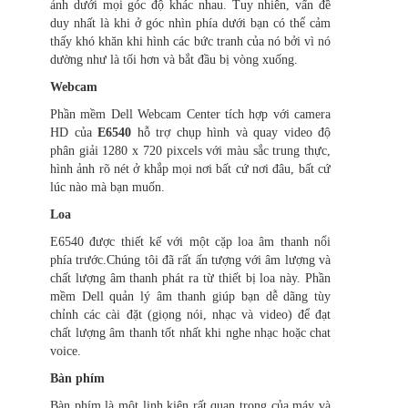
ảnh dưới mọi góc độ khác nhau. Tuy nhiên, vấn đề
duy nhất là khi ở góc nhìn phía dưới bạn có thể cảm
thấy khó khăn khi hình các bức tranh của nó bởi vì nó
dường như là tối hơn và bắt đầu bị vòng xuống.
Webcam
Phần mềm Dell Webcam Center tích hợp với camera
HD của
E6540
hỗ trợ chụp hình và quay video độ
phân giải 1280 x 720 pixcels với màu sắc trung thực,
hình ảnh rõ nét ở khắp mọi nơi bất cứ nơi đâu, bất cứ
lúc nào mà bạn muốn.
Loa
E6540 được thiết kế với một cặp loa âm thanh nổi
phía trước.Chúng tôi đã rất ấn tượng với âm lượng và
chất lượng âm thanh phát ra từ thiết bị loa này. Phần
mềm Dell quản lý âm thanh giúp bạn dễ dãng tùy
chỉnh các cài đặt (giọng nói, nhạc và video) để đạt
chất lượng âm thanh tốt nhất khi nghe nhạc hoặc chat
voice.
Bàn phím
Bàn phím là một linh kiện rất quan trọng của máy và