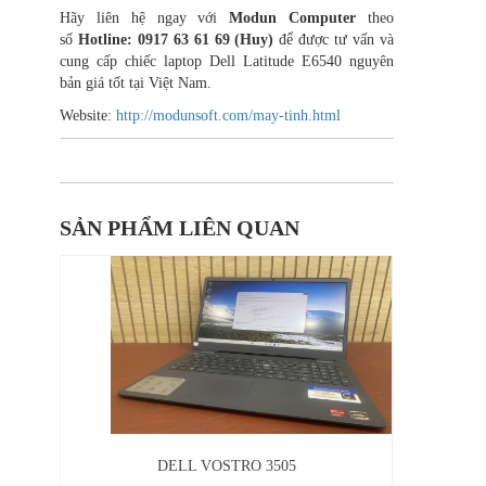
Hãy liên hệ ngay với
Modun Computer
theo
số
Hotline: 0917 63 61 69 (Huy)
để được tư vấn và
cung cấp chiếc laptop Dell Latitude E6540 nguyên
bản giá tốt tại Việt Nam.
Website:
http://modunsoft.com/may-tinh.html
SẢN PHẨM LIÊN QUAN
 8GB,
DELL VOSTRO 3505
LA