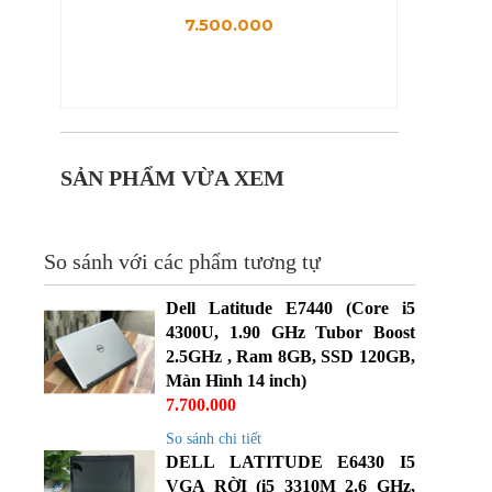
)
7.500.000
SẢN PHẨM VỪA XEM
So sánh với các phẩm tương tự
Dell Latitude E7440 (Core i5
4300U, 1.90 GHz Tubor Boost
2.5GHz , Ram 8GB, SSD 120GB,
Màn Hình 14 inch)
7.700.000
So sánh chi tiết
DELL LATITUDE E6430 I5
VGA RỜI (i5 3310M 2.6 GHz,