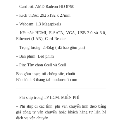
–
Card rời
: AMD Radeon HD 8790
–
Kích thước
: 292 x192 x 27mm
–
Webcam
: 1.3 Megapixels
–
Kết nối:
HDMI, E-SATA, VGA, USB 2.0 và 3.0,
Ethernet (LAN), Card-Reader
–
Trọng lượng
: 2.45kg ( đã bao gồm pin)
–
Bàn phím
: Led phím
–
Pin
: Tùy chọn 6cell và 9cell
Bao gồm : sạc, túi chống sốc, chuôt
Bảo hành 3 tháng tai modunsoft.com
– Phí ship trong TP HCM: MIỄN PHÍ
– Phí ship đi các tỉnh: phí vận chuyển tính theo bảng
giá công ty vận chuyển hoặc khách hàng tự liên hệ
dịch vụ vận chuyển.