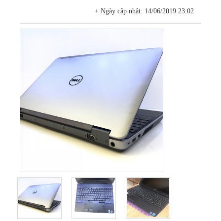
Hàn bản lề laptop
+ Ngày cập nhật: 14/06/2019 23:02
Sửa màn hình LCD
Sửa mainboard
Sửa VGA (Card
màn hình)
Sửa PC
Sửa máy tính tại nhà
Thay bàn phím
laptop
Thay màn hình
laptop