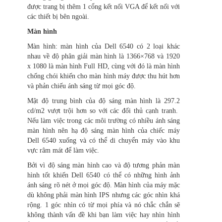
được trang bị thêm 1 cổng kết nối VGA để kết nối với
các thiết bị bên ngoài.
Màn hình
Màn hình: màn hình của Dell 6540 có 2 loại khác
nhau về độ phân giải màn hình là 1366×768 và 1920
x 1080 là màn hình Full HD, cùng với đó là màn hình
chống chói khiến cho màn hình máy được thu hút hơn
và phản chiếu ánh sáng từ mọi góc độ.
Mật độ trung bình của độ sáng màn hình là 297.2
cd/m2 vượt trội hơn so với các đối thủ cạnh tranh.
Nếu làm việc trong các môi trường có nhiều ánh sáng
màn hình nên hạ độ sáng màn hình của chiếc máy
Dell 6540 xuống và có thể di chuyển máy vào khu
vực râm mát để làm việc.
Bởi vì độ sáng màn hình cao và độ tương phản màn
hình tốt khiến Dell 6540 có thể có những hình ảnh
ánh sáng rõ nét ở mọi góc độ. Màn hình của máy mặc
dù không phải màn hình IPS nhưng các góc nhìn khá
rộng. 1 góc nhìn có từ mọi phía và nó chắc chắn sẽ
không thành vấn đề khi bạn làm việc hay nhìn hình