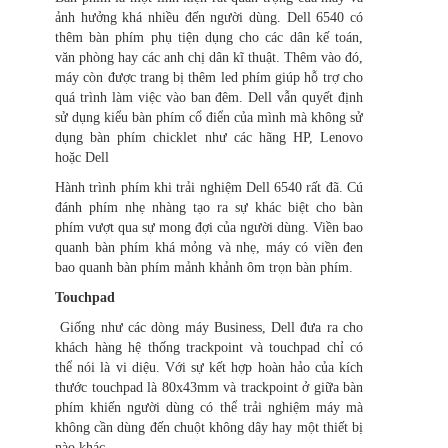
ảnh hưởng khá nhiều đến người dùng. Dell 6540 có
thêm bàn phím phụ tiện dụng cho các dân kế toán,
văn phòng hay các anh chị dân kĩ thuật. Thêm vào đó,
máy còn được trang bị thêm led phím giúp hỗ trợ cho
quá trình làm việc vào ban đêm. Dell vẫn quyết định
sử dụng kiểu bàn phím cổ điển của mình mà không sử
dụng bàn phím chicklet như các hãng HP, Lenovo
hoặc Dell
Hành trình phím khi trải nghiệm Dell 6540 rất đã. Cú
đánh phím nhẹ nhàng tạo ra sự khác biệt cho bàn
phím vượt qua sự mong đợi của người dùng. Viền bao
quanh bàn phím khá mỏng và nhẹ, máy có viền đen
bao quanh bàn phím mảnh khảnh ôm trọn bàn phím.
Touchpad
Giống như các dòng máy Business, Dell đưa ra cho
khách hàng hệ thống trackpoint và touchpad chỉ có
thể nói là vi diệu. Với sự kết hợp hoàn hảo của kích
thước touchpad là 80x43mm và trackpoint ở giữa bàn
phím khiến người dùng có thể trải nghiệm máy mà
không cần dùng đến chuột không dây hay một thiết bị
nào khác.