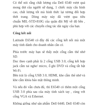
Có thể nói rằng chất lượng của Dell 6540 vượt quá
mong đợi của người sử dụng, 1 chiếc máy cấu hình
cao, chất lượng tốt mà hình thức lại tương đối hợp
thời trang. Dòng máy này đã vượt qua tiêu
chuẩn MIL-STD-810G của quân đội Mỹ về độ bền ,
phù hợp với các chuyến công tác dài ngày của bạn.
Cổng kết nối
Latitude E6540 có đầy đủ các cổng kết nối mà một
máy tính dành cho doanh nhân cần có.
Phía trước máy bạn sẽ thấy một cổng cắm thẻ nhớ
SD.
Dọc theo cạnh phải là 2 cổng USB 3.0, cổng kết hợp
jack cắm tai nghe/ micro, ổ ghi DVD và cổng tắt bật
Wi-Fi.
Bên trái là cổng USB 3.0, HDMI, khe cắm thẻ nhớ và
khe cắm khóa bảo mật thông minh.
Và nếu đó vẫn chưa đủ, thì E6540 có thêm một cổng
USB 3.0 phía sau của máy tính xách tay , cùng với
cổng VGA và Ethernet.
Không giống như sản phẩm Dell 6440, Dell 6540 còn