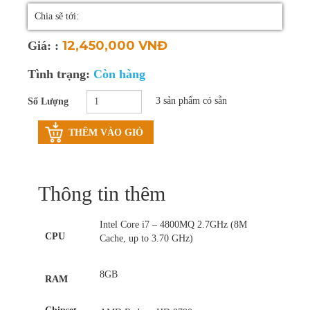
Thay pin laptop
Chia sẽ tới:
12,450,000 VNĐ
Vệ sinh laptop, PC
Giá: :
Bảo trì máy tính
Tình trạng:
Còn hàng
3 sản phẩm có sẵn
Số Lượng
THÊM VÀO GIỎ
Thông tin thêm
Intel Core i7 – 4800MQ 2.7GHz (8M
CPU
Cache, up to 3.70 GHz)
8GB
RAM