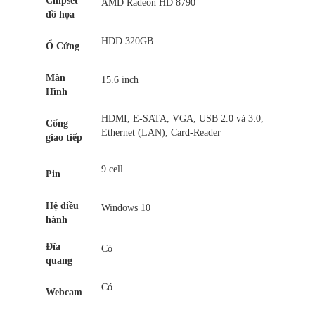
Chipset
AMD Radeon HD 8790
đồ họa
HDD 320GB
Ổ Cứng
Màn
15.6 inch
Hình
HDMI, E-SATA, VGA, USB 2.0 và 3.0,
Cổng
Ethernet (LAN), Card-Reader
giao tiếp
9 cell
Pin
Hệ điều
Windows 10
hành
Đĩa
Có
quang
Có
Webcam