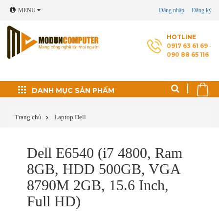
MENU
Đăng nhập
Đăng ký
HOTLINE
0917 63 61 69
-
090 88 65 116
Đối tác phát triển
DANH MỤC SẢN PHẤM
Thủ thuật máy tính
Trang chủ
Laptop Dell
Cài Windows, phần
Dell E6540 (i7 4800, Ram
mềm theo yêu cầu
8GB, HDD 500GB, VGA
Cứu dữ liệu - Phục
8790M 2GB, 15.6 Inch,
hồi ổ cứng
Full HD)
Sửa laptop