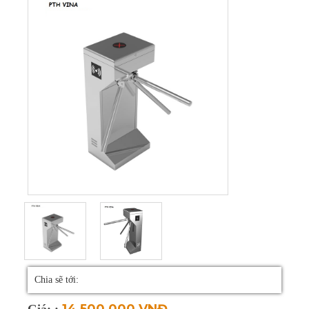
Hàn bản lề laptop
Sửa màn hình LCD
Sửa mainboard
Sửa VGA (Card
màn hình)
Sửa PC
Sửa máy tính tại nhà
Thay bàn phím
laptop
Thay màn hình
Chia sẽ tới:
laptop
14,500,000 VNĐ
Giá: :