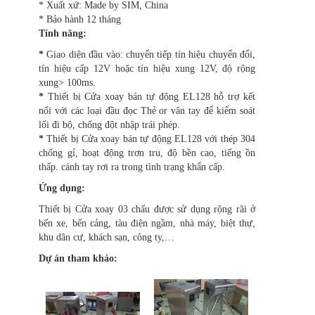
* Xuất xứ: Made by SIM, China
* Bảo hành 12 tháng
Tính năng:
*
Giao diện đầu vào: chuyển tiếp tín hiệu chuyển đổi,
tín hiệu cấp 12V hoặc tín hiệu xung 12V, độ rộng
xung> 100ms.
*
Thiết bị Cửa xoay bán tự động EL128 hỗ trợ kết
nối với các loại đầu đọc Thẻ or vân tay để kiểm soát
lối đi bộ, chống đột nhập trái phép.
*
Thiết bị Cửa xoay bán tự động EL128 với thép 304
chống gỉ, hoạt động trơn tru, độ bền cao, tiếng ồn
thấp. cánh tay rơi ra trong tình trạng khẩn cấp.
Ứng dụng:
Thiết bị Cửa xoay 03 chấu được sử dụng rộng rãi ở
bến xe, bến cảng, tàu điện ngầm, nhà máy, biệt thự,
khu dân cư, khách sạn, công ty,…
Dự án tham khảo: