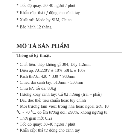
* Tốc độ quay: 30-40 người / phút
* Khẩn cấp: thả tự động cho cánh tay
* Xuất xứ: Made by SIM, China
* Bảo hành 12 tháng
MÔ TẢ SẢN PHẨM
Thông số kỹ thuật:
* Chất liệu: thép không gỉ 304, Dày 1.2mm
* Điện áp: AC220V ± 10% 50Hz ± 10%
* Kích thước: 420 * 330 * 980mm
* Chiều dài cánh tay: 510mm - 550mm
* Chịu lực tối đa: 80kg
* Hướng xoay cánh tay: Cả 02 hướng (trái – phải)
* Đầu đọc thẻ: tiêu chuẩn hoặc tùy chỉnh
* Môi trường làm việc: trong nhà hoặc ngoài trời, 10
℃ ~ 70 ℃, độ ẩm tương đối: ≤90%, không ngưng tụ
* Thời gian mở: 0.2s
* Tốc độ quay: 30-40 người / phút
* Khẩn cấp: thả tự động cho cánh tay