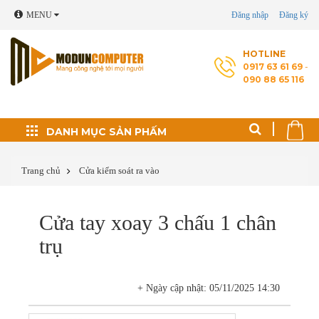
MENU
Đăng nhập
Đăng ký
HOTLINE
0917 63 61 69
-
090 88 65 116
Đối tác phát triển
DANH MỤC SẢN PHẤM
Thủ thuật máy tính
Trang chủ
Cửa kiểm soát ra vào
Cài Windows, phần
Cửa tay xoay 3 chấu 1 chân
mềm theo yêu cầu
trụ
Cứu dữ liệu - Phục
hồi ổ cứng
+ Ngày cập nhật: 05/11/2025 14:30
Sửa laptop