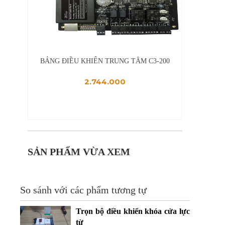
200
CỔNG KIỂM SOÁT SWING BARRIER SBTL300
CỔNG KI
38.786.000
SẢN PHẨM VỪA XEM
So sánh với các phẩm tương tự
Trọn bộ điều khiển khóa cửa lực
từ