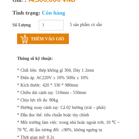
Thay pin laptop
Tình trạng:
Còn hàng
Vệ sinh laptop, PC
5 sản phẩm có sẵn
Số Lượng
Bảo trì máy tính
THÊM VÀO GIỎ
Thông số kỹ thuật:
* Chất liệu: thép không gỉ 304, Dày 1.2mm
* Điện áp: AC220V ± 10% 50Hz ± 10%
* Kích thước: 420 * 330 * 980mm
* Chiều dài cánh tay: 510mm - 550mm
* Chịu lực tối đa: 80kg
* Hướng xoay cánh tay: Cả 02 hướng (trái – phải)
* Đầu đọc thẻ: tiêu chuẩn hoặc tùy chỉnh
* Môi trường làm việc: trong nhà hoặc ngoài trời, 10 ℃ ~
70 ℃, độ ẩm tương đối: ≤90%, không ngưng tụ
* Thời gian mở: 0.2s