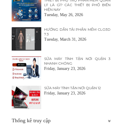
THIẾT BỊ PHỤ TRỢ PHẦN MỀM QUẢN
LÝ LÀ GÌ? CÁC THIẾT BỊ PHỔ BIẾN
HIỆN NAY
Tuesday, May 26, 2026
HƯỚNG DẪN TẢI PHẦN MỀM CLO3D
7.3
Tuesday, March 31, 2026
SỬA MÁY TÍNH TẬN NƠI QUẬN 3
NHANH CHÓNG
Friday, January 23, 2026
SỬA MÁY TÍNH TẬN NƠI QUẬN 12
Friday, January 23, 2026
Thống kê truy cập